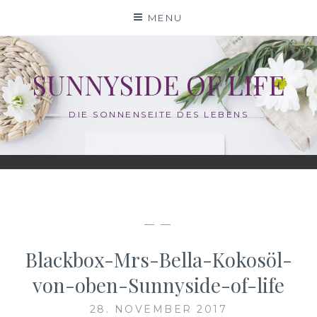
Skip
MENU
to
content
SUNNYSIDE OF LIFE
DIE SONNENSEITE DES LEBENS
— —
Blackbox-Mrs-Bella-Kokosöl-
von-oben-Sunnyside-of-life
28. NOVEMBER 2017