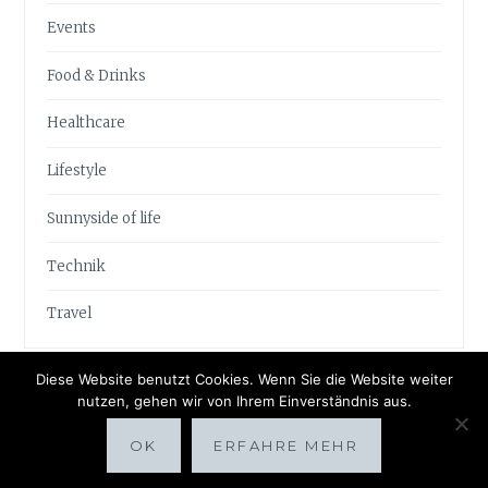
Events
Food & Drinks
Healthcare
Lifestyle
Sunnyside of life
Technik
Travel
Diese Website benutzt Cookies. Wenn Sie die Website weiter
nutzen, gehen wir von Ihrem Einverständnis aus.
OK
ERFAHRE MEHR
Proudly powered by WordPress
|
Theme: Anissa by
AlienWP
.