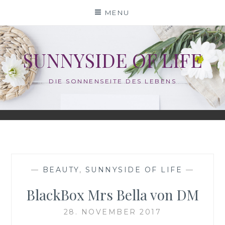
Skip
MENU
to
content
SUNNYSIDE OF LIFE
DIE SONNENSEITE DES LEBENS
—
BEAUTY
,
SUNNYSIDE OF LIFE
—
BlackBox Mrs Bella von DM
28. NOVEMBER 2017