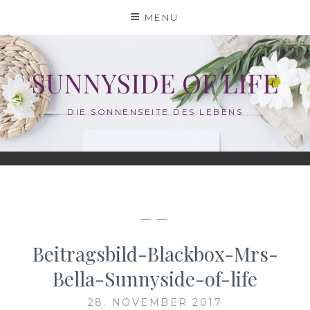
Skip
MENU
to
content
SUNNYSIDE OF LIFE
DIE SONNENSEITE DES LEBENS
— —
Beitragsbild-Blackbox-Mrs-
Bella-Sunnyside-of-life
28. NOVEMBER 2017