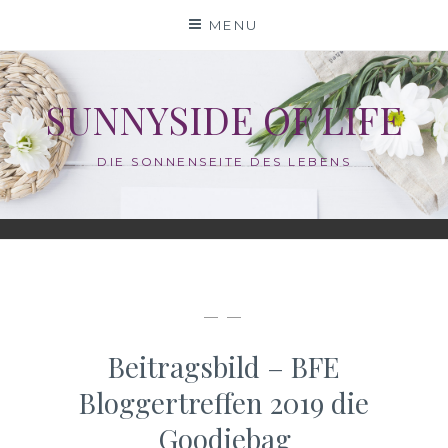
Skip
MENU
to
content
SUNNYSIDE OF LIFE
DIE SONNENSEITE DES LEBENS
— —
Beitragsbild – BFE
Bloggertreffen 2019 die
Goodiebag