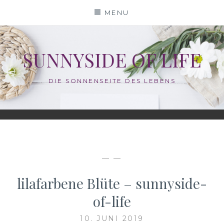
Skip
MENU
to
content
SUNNYSIDE OF LIFE
DIE SONNENSEITE DES LEBENS
— —
lilafarbene Blüte – sunnyside-
of-life
10. JUNI 2019