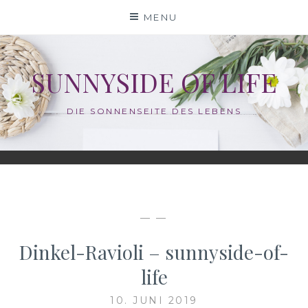
Skip
MENU
to
content
SUNNYSIDE OF LIFE
DIE SONNENSEITE DES LEBENS
— —
Dinkel-Ravioli – sunnyside-of-
life
10. JUNI 2019