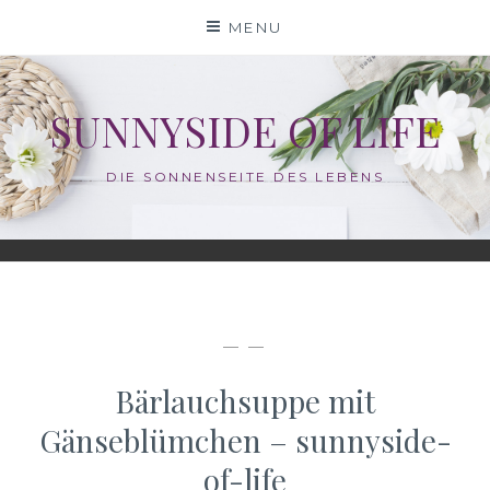
Skip
MENU
to
content
SUNNYSIDE OF LIFE
DIE SONNENSEITE DES LEBENS
— —
Bärlauchsuppe mit
Gänseblümchen – sunnyside-
of-life