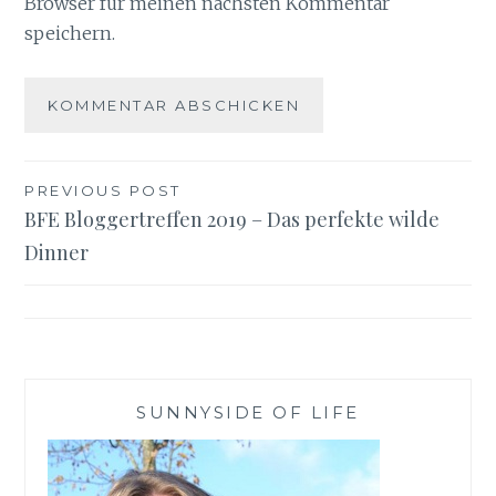
Browser für meinen nächsten Kommentar
speichern.
Beitragsnavigation
PREVIOUS POST
BFE Bloggertreffen 2019 – Das perfekte wilde
Dinner
SUNNYSIDE OF LIFE