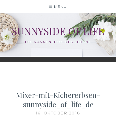
Skip
MENU
to
content
SUNNYSIDE OF LIFE
DIE SONNENSEITE DES LEBENS
— —
Mixer-mit-Kichererbsen-
sunnyside_of_life_de
16. OKTOBER 2018