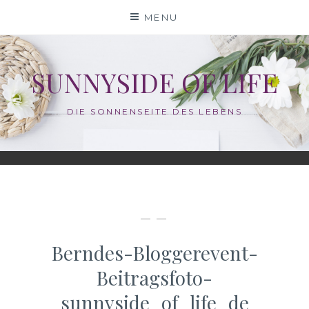
Skip
MENU
to
content
SUNNYSIDE OF LIFE
DIE SONNENSEITE DES LEBENS
— —
Berndes-Bloggerevent-
Beitragsfoto-
sunnyside_of_life_de