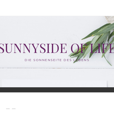
SUNNYSIDE OF LIF
DIE SONNENSEITE DES LEBENS
— —