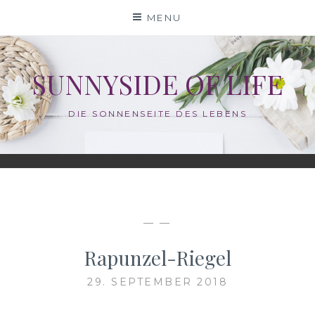
Skip
MENU
to
content
SUNNYSIDE OF LIFE
DIE SONNENSEITE DES LEBENS
— —
Rapunzel-Riegel
29. SEPTEMBER 2018