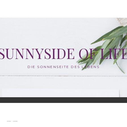
SUNNYSIDE OF LIF
DIE SONNENSEITE DES LEBENS
— —