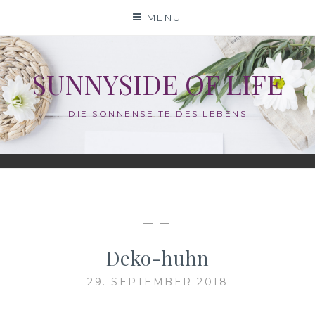
Skip
MENU
to
content
SUNNYSIDE OF LIFE
DIE SONNENSEITE DES LEBENS
— —
Deko-huhn
29. SEPTEMBER 2018