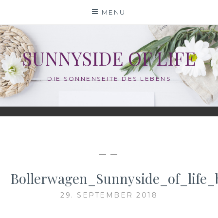
Skip
MENU
to
content
SUNNYSIDE OF LIFE
DIE SONNENSEITE DES LEBENS
— —
Bollerwagen_Sunnyside_of_life_
29. SEPTEMBER 2018