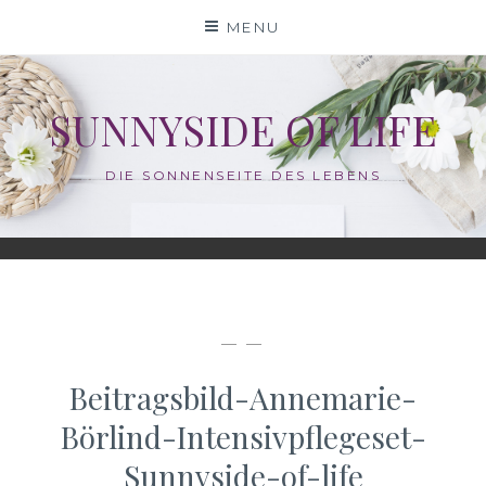
Skip
MENU
to
content
SUNNYSIDE OF LIFE
DIE SONNENSEITE DES LEBENS
— —
Beitragsbild-Annemarie-
Börlind-Intensivpflegeset-
Sunnyside-of-life