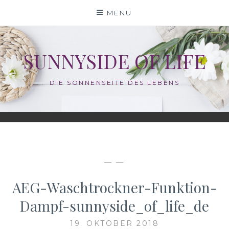
Skip
MENU
to
content
SUNNYSIDE OF LIFE
DIE SONNENSEITE DES LEBENS
— —
AEG-Waschtrockner-Funktion-
Dampf-sunnyside_of_life_de
19. OKTOBER 2018