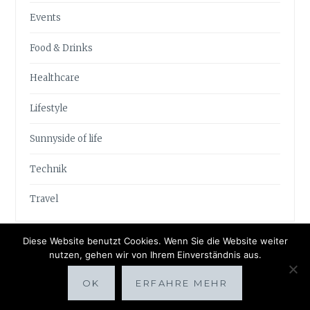
Events
Food & Drinks
Healthcare
Lifestyle
Sunnyside of life
Technik
Travel
Diese Website benutzt Cookies. Wenn Sie die Website weiter
nutzen, gehen wir von Ihrem Einverständnis aus.
OK
ERFAHRE MEHR
Proudly powered by WordPress
|
Theme: Anissa by
AlienWP
.