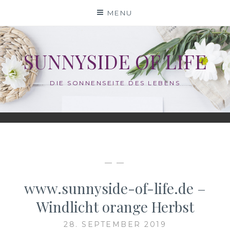
Skip
MENU
to
content
SUNNYSIDE OF LIFE
DIE SONNENSEITE DES LEBENS
— —
www.sunnyside-of-life.de –
Windlicht orange Herbst
28. SEPTEMBER 2019