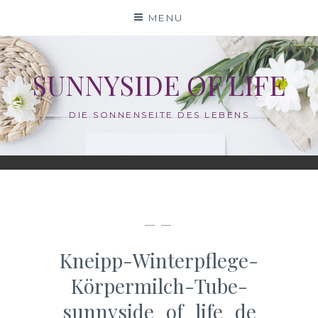
Skip
MENU
to
content
SUNNYSIDE OF LIFE
DIE SONNENSEITE DES LEBENS
— —
Kneipp-Winterpflege-
Körpermilch-Tube-
sunnyside_of_life_de