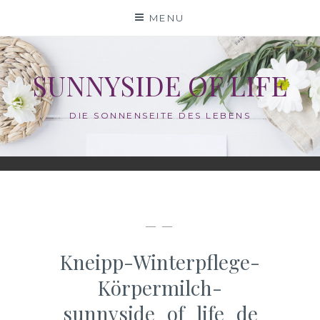
Skip
MENU
to
content
SUNNYSIDE OF LIFE
DIE SONNENSEITE DES LEBENS
— —
Kneipp-Winterpflege-
Körpermilch-
sunnyside_of_life_de