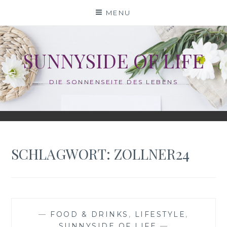
Skip
MENU
to
content
SUNNYSIDE OF LIFE
DIE SONNENSEITE DES LEBENS
SCHLAGWORT:
ZOLLNER24
—
FOOD & DRINKS
,
LIFESTYLE
,
SUNNYSIDE OF LIFE
—