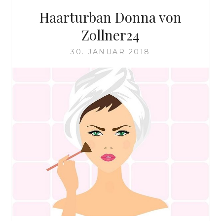
VON
Haarturban Donna von
ZOLLNER24
Zollner24
30. JANUAR 2018