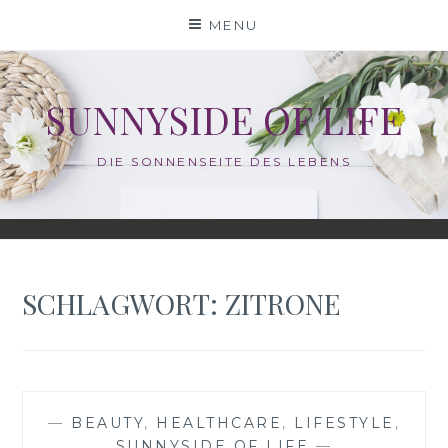
Skip
MENU
to
content
SUNNYSIDE OF LIFE
DIE SONNENSEITE DES LEBENS
SCHLAGWORT:
ZITRONE
—
BEAUTY
,
HEALTHCARE
,
LIFESTYLE
,
SUNNYSIDE OF LIFE
—