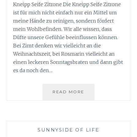
Kneipp Seife Zitrone Die Kneipp Seife Zitrone
ist für mich nicht einfach nur ein Mittel um
meine Hände zu reinigen, sondern fördert
mein Wohlbefinden. Wir alle wissen, dass
Düfte unsere Gefühle beeinflussen können.
Bei Zimt denken wir vielleicht an die
Weihnachtszeit, bei Rosmarin vielleicht an
einen leckeren Sonntagsbraten und dann gibt
es da noch den…
KNEIPP
READ MORE
SEIFE
ZITRONE
–
EIN
HAUCH
SUNNYSIDE OF LIFE
VON