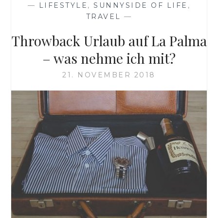
—
LIFESTYLE
,
SUNNYSIDE OF LIFE
,
TRAVEL
—
Throwback Urlaub auf La Palma
– was nehme ich mit?
21. NOVEMBER 2018