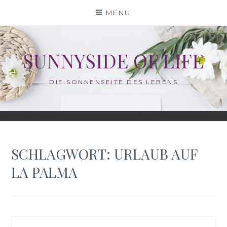
Skip
MENU
to
content
SUNNYSIDE OF LIFE
DIE SONNENSEITE DES LEBENS
SCHLAGWORT:
URLAUB AUF
LA PALMA