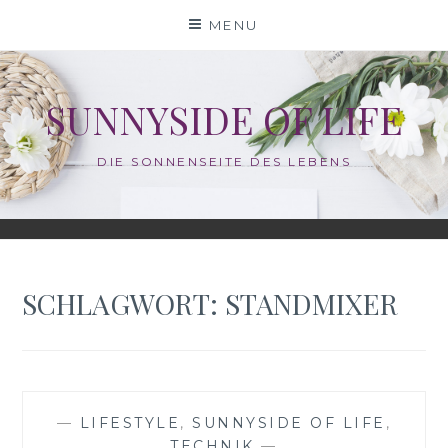
Skip
MENU
to
content
SUNNYSIDE OF LIFE
DIE SONNENSEITE DES LEBENS
SCHLAGWORT:
STANDMIXER
—
LIFESTYLE
,
SUNNYSIDE OF LIFE
,
TECHNIK
—