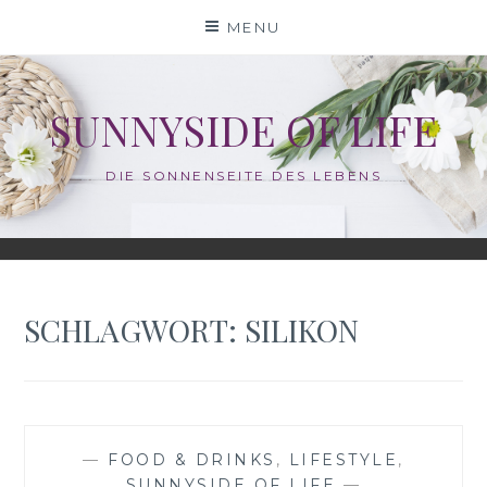
Skip
MENU
to
content
SUNNYSIDE OF LIFE
DIE SONNENSEITE DES LEBENS
SCHLAGWORT:
SILIKON
—
FOOD & DRINKS
,
LIFESTYLE
,
SUNNYSIDE OF LIFE
—