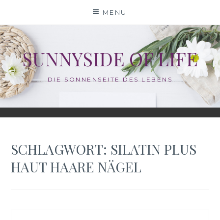
Skip
MENU
to
content
SUNNYSIDE OF LIFE
DIE SONNENSEITE DES LEBENS
SCHLAGWORT:
SILATIN PLUS
HAUT HAARE NÄGEL