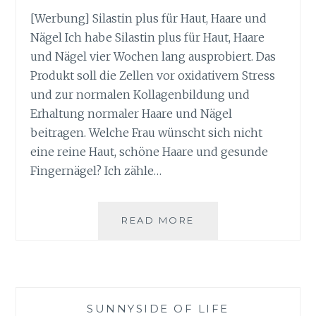
[Werbung] Silastin plus für Haut, Haare und
Nägel Ich habe Silastin plus für Haut, Haare
und Nägel vier Wochen lang ausprobiert. Das
Produkt soll die Zellen vor oxidativem Stress
und zur normalen Kollagenbildung und
Erhaltung normaler Haare und Nägel
beitragen. Welche Frau wünscht sich nicht
eine reine Haut, schöne Haare und gesunde
Fingernägel? Ich zähle…
SILASTIN
READ MORE
PLUS
FÜR
HAUT,
HAARE
UND
SUNNYSIDE OF LIFE
NÄGEL