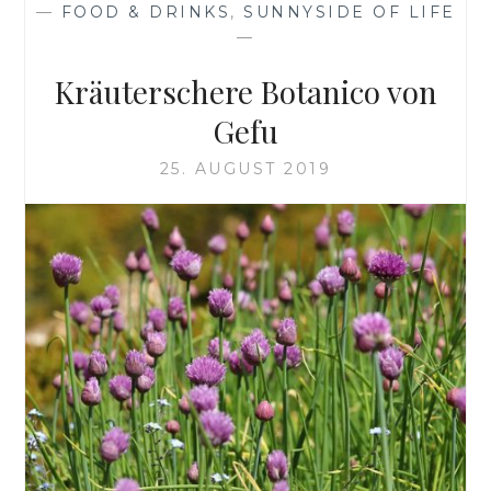
—
FOOD & DRINKS
,
SUNNYSIDE OF LIFE
—
Kräuterschere Botanico von
Gefu
25. AUGUST 2019