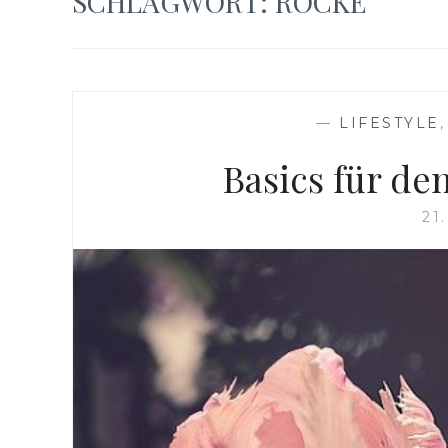
SCHLAGWORT:
RÖCKE
—
LIFESTYLE
Basics für de
21