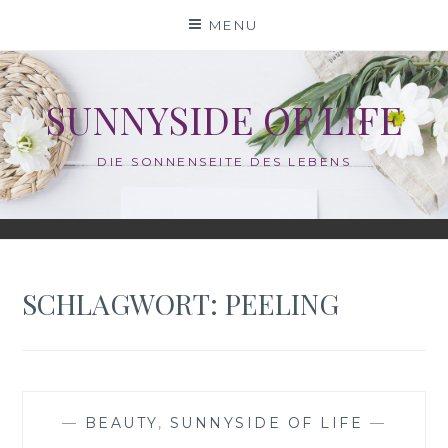
Skip
MENU
to
content
SUNNYSIDE OF LIFE
DIE SONNENSEITE DES LEBENS
SCHLAGWORT:
PEELING
—
BEAUTY
,
SUNNYSIDE OF LIFE
—