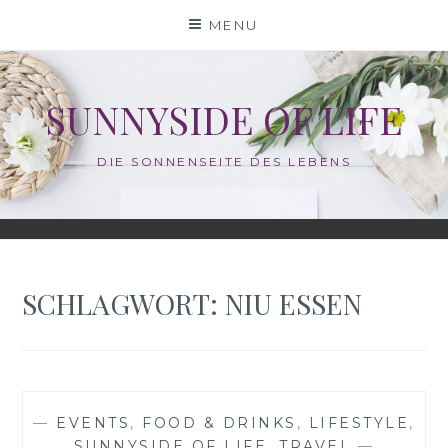
Skip
MENU
to
content
SUNNYSIDE OF LIFE
DIE SONNENSEITE DES LEBENS
SCHLAGWORT:
NIU ESSEN
—
EVENTS
,
FOOD & DRINKS
,
LIFESTYLE
,
SUNNYSIDE OF LIFE
,
TRAVEL
—