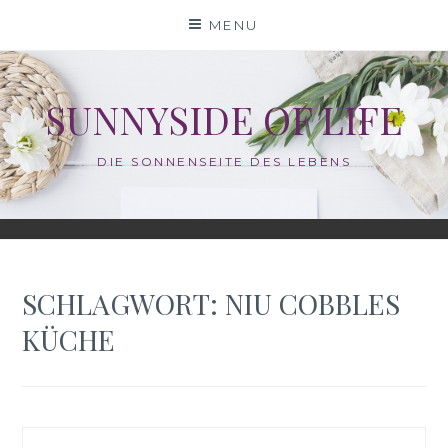
Skip
MENU
to
content
SUNNYSIDE OF LIFE
DIE SONNENSEITE DES LEBENS
SCHLAGWORT:
NIU COBBLES
KÜCHE