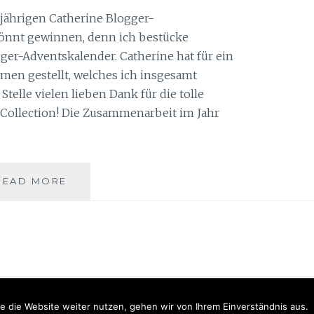
jährigen Catherine Blogger-
könnt gewinnen, denn ich bestücke
ger-Adventskalender. Catherine hat für ein
en gestellt, welches ich insgesamt
Stelle vielen lieben Dank für die tolle
 Collection! Die Zusammenarbeit im Jahr
CATHERINE
READ MORE
BLOGGER-
ADVENTSKALENDER
TÖRCHEN
NR.
3
Proudly powered by WordPress
|
Theme: Anissa by
AlienWP
.
e die Website weiter nutzen, gehen wir von Ihrem Einverständnis aus.