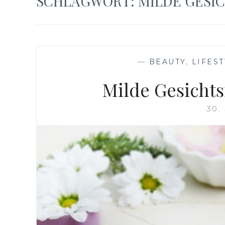
SCHLAGWORT:
MILDE GESI
—
BEAUTY
,
LIFES
Milde Gesicht
30.