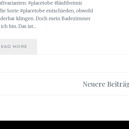
uftvarianten: #placetobe #läuftbeimir
 die Sorte #placetobe entschieden, obwohl
nderbar klingen. Doch mein Badezimmer
 ich bin. Das ist…
METIME
READ MORE
MIT
KNEIPP
BADEKRISTALLE
#PLACETOBE
Neuere Beiträ