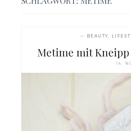
SCHLAGWORT:
METIME
—
BEAUTY
,
LIFES
Metime mit Kneipp 
14. 