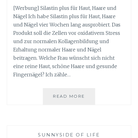
[Werbung] Silastin plus für Haut, Haare und
Nägel Ich habe Silastin plus für Haut, Haare
und Nägel vier Wochen lang ausprobiert. Das
Produkt soll die Zellen vor oxidativem Stress
und zur normalen Kollagenbildung und
Erhaltung normaler Haare und Nägel
beitragen. Welche Frau wünscht sich nicht
eine reine Haut, schöne Haare und gesunde
Fingernägel? Ich zähle…
SILASTIN
READ MORE
PLUS
FÜR
HAUT,
HAARE
UND
SUNNYSIDE OF LIFE
NÄGEL