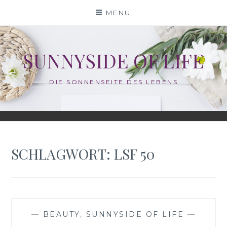
Skip
MENU
to
content
SUNNYSIDE OF LIFE
DIE SONNENSEITE DES LEBENS
SCHLAGWORT:
LSF 50
—
BEAUTY
,
SUNNYSIDE OF LIFE
—