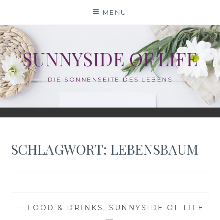
Skip
MENU
to
content
SUNNYSIDE OF LIFE
DIE SONNENSEITE DES LEBENS
SCHLAGWORT:
LEBENSBAUM
—
FOOD & DRINKS
,
SUNNYSIDE OF LIFE
—