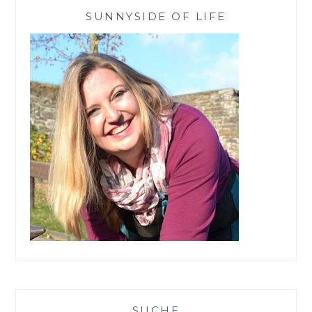
KÖRPERPEELING
SUNNYSIDE OF LIFE
VON
HAKA
SUCHE