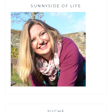
KÖRPERPEELING
SUNNYSIDE OF LIFE
VON
HAKA
SUCHE