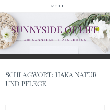
Skip
MENU
to
content
SUNNYSIDE OF LIFE
DIE SONNENSEITE DES LEBENS
SCHLAGWORT:
HAKA NATUR
UND PFLEGE