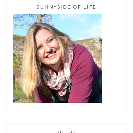
KÖRPERPEELING
SUNNYSIDE OF LIFE
VON
HAKA
SUCHE