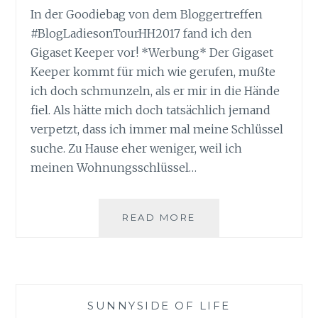
In der Goodiebag von dem Bloggertreffen
#BlogLadiesonTourHH2017 fand ich den
Gigaset Keeper vor! *Werbung* Der Gigaset
Keeper kommt für mich wie gerufen, mußte
ich doch schmunzeln, als er mir in die Hände
fiel. Als hätte mich doch tatsächlich jemand
verpetzt, dass ich immer mal meine Schlüssel
suche. Zu Hause eher weniger, weil ich
meinen Wohnungsschlüssel…
SCHLÜSSEL
READ MORE
VERLEGT?
DER
GIGASET
KEEPER
FINDET
SUNNYSIDE OF LIFE
IHN!