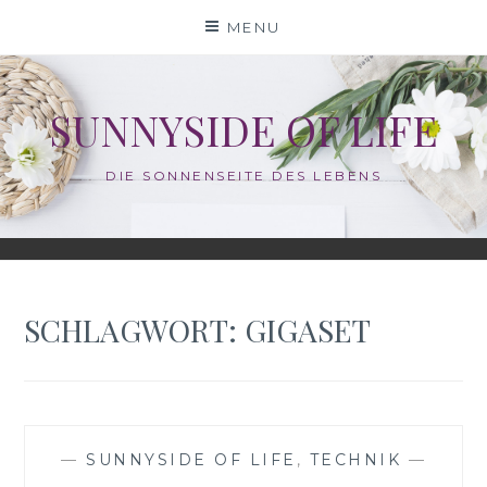
Skip
MENU
to
content
SUNNYSIDE OF LIFE
DIE SONNENSEITE DES LEBENS
SCHLAGWORT:
GIGASET
—
SUNNYSIDE OF LIFE
,
TECHNIK
—