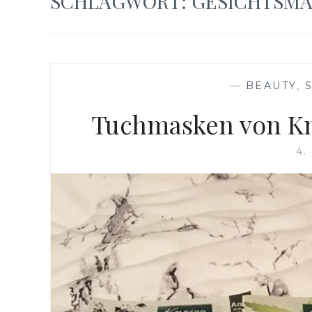
SCHLAGWORT:
GESICHTSM
—
BEAUTY
,
Tuchmasken von Kn
4.