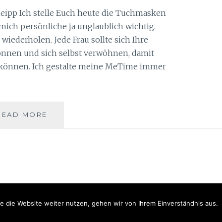
pp Ich stelle Euch heute die Tuchmasken
mich persönliche ja unglaublich wichtig.
wiederholen. Jede Frau sollte sich Ihre
nnen und sich selbst verwöhnen, damit
n können. Ich gestalte meine MeTime immer
TUCHMASKEN
READ MORE
VON
KNEIPP
–
ENTSPANNUNG
PUR
Proudly powered by WordPress
|
Theme: Anissa by
AlienWP
.
e die Website weiter nutzen, gehen wir von Ihrem Einverständnis aus.