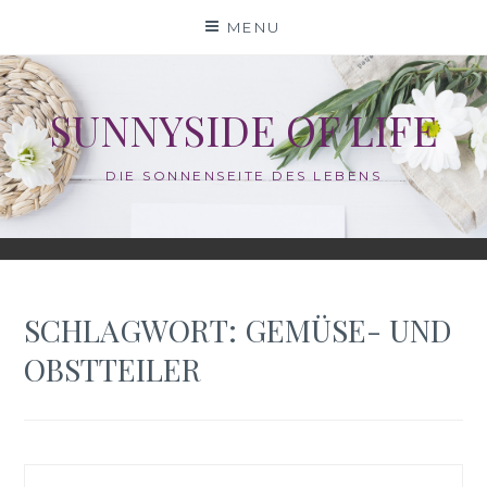
Skip
MENU
to
content
SUNNYSIDE OF LIFE
DIE SONNENSEITE DES LEBENS
SCHLAGWORT:
GEMÜSE- UND
OBSTTEILER