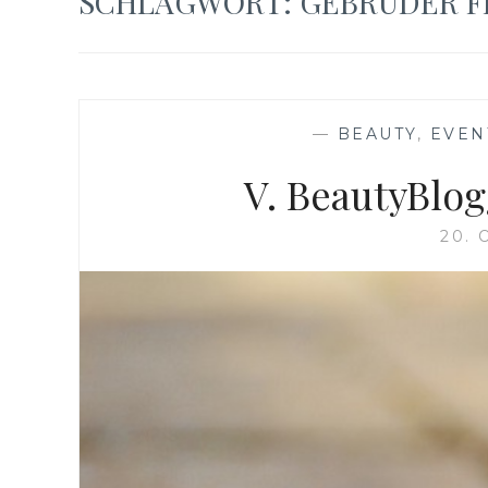
SCHLAGWORT:
GEBRÜDER F
—
BEAUTY
,
EVEN
V. BeautyBlog
20. 