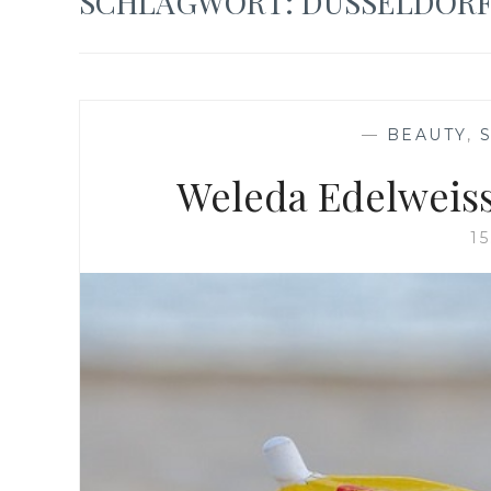
SCHLAGWORT:
DÜSSELDOR
—
BEAUTY
,
Weleda Edelweiss
1