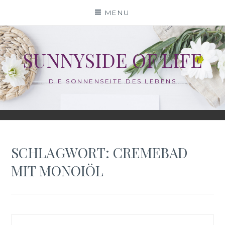
Skip
MENU
to
content
SUNNYSIDE OF LIFE
DIE SONNENSEITE DES LEBENS
SCHLAGWORT:
CREMEBAD
MIT MONOIÖL