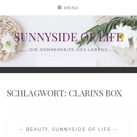
Skip
MENU
to
content
SUNNYSIDE OF LIFE
DIE SONNENSEITE DES LEBENS
SCHLAGWORT:
CLARINS BOX
—
BEAUTY
,
SUNNYSIDE OF LIFE
—