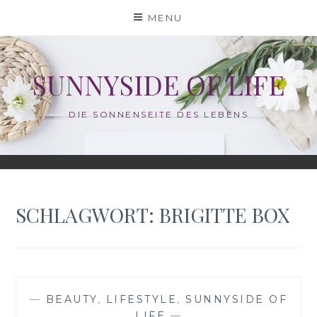
Skip
MENU
to
content
SUNNYSIDE OF LIFE
DIE SONNENSEITE DES LEBENS
SCHLAGWORT:
BRIGITTE BOX
—
BEAUTY
,
LIFESTYLE
,
SUNNYSIDE OF
LIFE
—