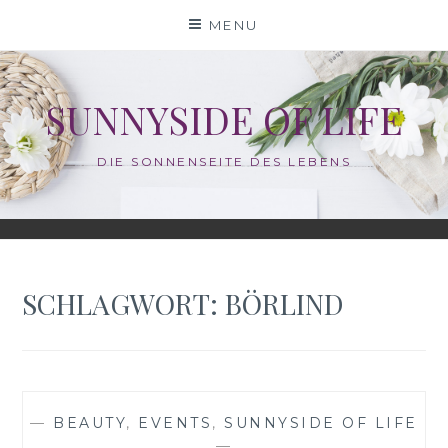
Skip
MENU
to
content
SUNNYSIDE OF LIFE
DIE SONNENSEITE DES LEBENS
SCHLAGWORT:
BÖRLIND
—
BEAUTY
,
EVENTS
,
SUNNYSIDE OF LIFE
—