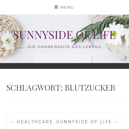
Skip
MENU
to
content
SUNNYSIDE OF LIFE
DIE SONNENSEITE DES LEBENS
SCHLAGWORT:
BLUTZUCKER
—
HEALTHCARE
,
SUNNYSIDE OF LIFE
—