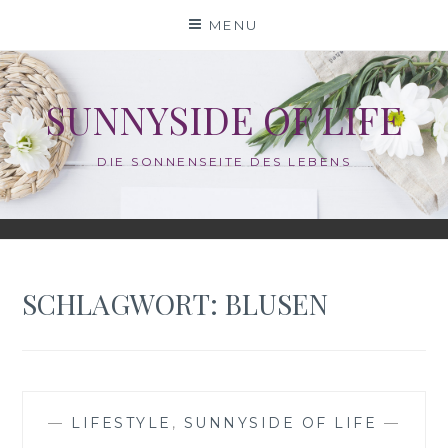
Skip
MENU
to
content
SUNNYSIDE OF LIFE
DIE SONNENSEITE DES LEBENS
SCHLAGWORT:
BLUSEN
—
LIFESTYLE
,
SUNNYSIDE OF LIFE
—